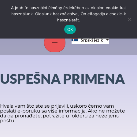
A jobb felhasználói élmény érdekében az oldalon cookie-kat
használunk. Oldalunk használatával, Ön elfogadja a cookie-k
használatát.
OK
Magyar
Srpski jezik
English
USPEŠNA PRIMENA
Hvala vam što ste se prijavili, uskoro ćemo vam
poslati e-poruku sa više informacija. Ako ne možete
da ga pronađete, potražite u folderu za neželjenu
poštu!